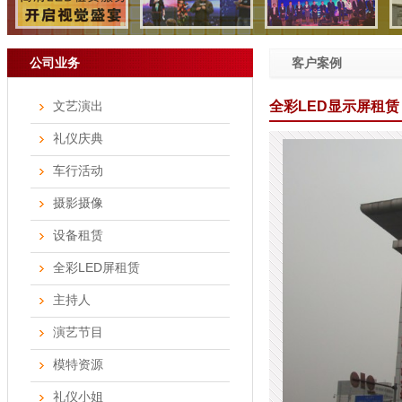
公司业务
客户案例
文艺演出
全彩LED显示屏租
礼仪庆典
车行活动
摄影摄像
设备租赁
全彩LED屏租赁
主持人
演艺节目
模特资源
礼仪小姐